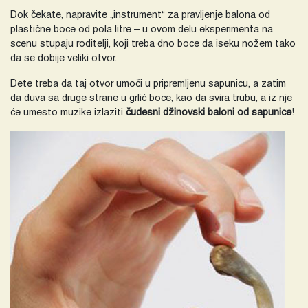
Dok čekate, napravite „instrument“ za pravljenje balona od
plastične boce od pola litre – u ovom delu eksperimenta na
scenu stupaju roditelji, koji treba dno boce da iseku nožem tako
da se dobije veliki otvor.
Dete treba da taj otvor umoči u pripremljenu sapunicu, a zatim
da duva sa druge strane u grlić boce, kao da svira trubu, a iz nje
će umesto muzike izlaziti
čudesni džinovski baloni od sapunice
!