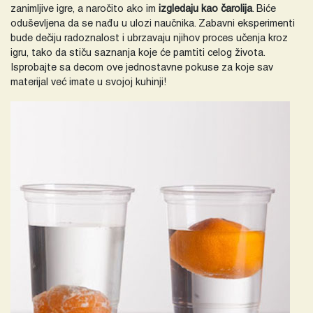
zanimljive igre, a naročito ako im
izgledaju kao čarolija
. Biće
oduševljena da se nađu u ulozi naučnika. Zabavni eksperimenti
bude dečiju radoznalost i ubrzavaju njihov proces učenja kroz
igru, tako da stiču saznanja koje će pamtiti celog života.
Isprobajte sa decom ove jednostavne pokuse za koje sav
materijal već imate u svojoj kuhinji!