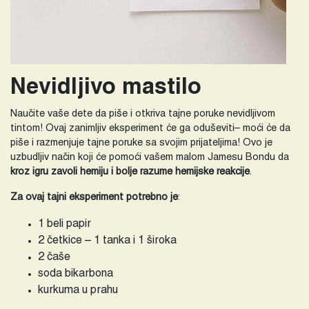
Nevidljivo mastilo
Naučite vaše dete da piše i otkriva tajne poruke nevidljivom
tintom! Ovaj zanimljiv eksperiment će ga oduševiti– moći će da
piše i razmenjuje tajne poruke sa svojim prijateljima! Ovo je
uzbudljiv način koji će pomoći vašem malom Jamesu Bondu da
kroz igru zavoli hemiju i bolje razume hemijske reakcije
.
Za ovaj tajni eksperiment potrebno je
:
1 beli papir
2 četkice – 1 tanka i 1 široka
2 čaše
soda bikarbona
kurkuma u prahu