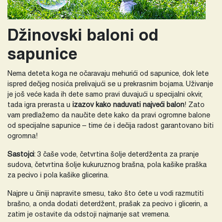
Džinovski baloni od
sapunice
Nema deteta koga ne očaravaju mehurići od sapunice, dok lete
ispred dečjeg nosića prelivajući se u prekrasnim bojama. Uživanje
je još veće kada ih dete samo pravi duvajući u specijalni okvir,
tada igra prerasta u
izazov kako naduvati najveći balon
! Zato
vam predlažemo da naučite dete kako da pravi ogromne balone
od specijalne sapunice – time će i dečija radost garantovano biti
ogromna!
Sastojci
: 3 čaše vode, četvrtina šolje deterdženta za pranje
sudova, četvrtina šolje kukuruznog brašna, pola kašike praška
za pecivo i pola kašike glicerina.
Najpre u činiji napravite smesu, tako što ćete u vodi razmutiti
brašno, a onda dodati deterdžent, prašak za pecivo i glicerin, a
zatim je ostavite da odstoji najmanje sat vremena.