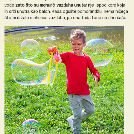
vode
zato što su mehurići vazduha unutar nje
, ispod kore koja
ih drži unutra kao balon. Kada ogulite pomorandžu, nema ničega
što bi držalo mehuriće vazduha, pa ona tada tone na dno čaše.