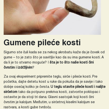
Gumene pileće kosti
Sigurno ste čuli kada se za nekog akrobatu kaže da je čovek od
gume – to je zato što je savitljiv kao da su ima gumene kosti. A
da li je to stvarno moguće? I
šta je to što naše kosti čini
čvrstim i izdržljivim
?
Za ovaj eksperiment pripremite teglu, sirće i pileće kosti. Pre
početka, dajte detetu kost u ruke da pokuša da je savije i tako
dobije osećaj koliko je čvrsta.
U teglu stavite pileće kosti i nalijte
sirćetom
tako da potpuno prekriva kosti, zatvorite poklopac i
ostavite je da stoji tri dana. Glavni sastojak koji kosti čini
čvrstim je kalcijum. Međutim, u sirćetnoj kiselini kalcijum se
rastvara, a kosti gube tvrdoću.