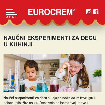
Main Navigation
MENI
NAUČNI EKSPERIMENTI ZA DECU
U KUHINJI
Naučni eksperimenti za decu
su sjajan način da im kroz igru i
zabavu približite nauku. Deca vole da isprobavaju nove i