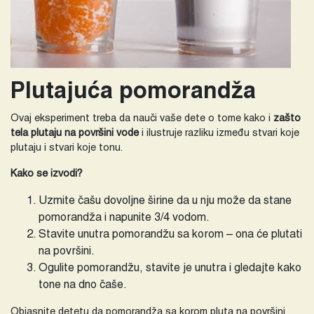
Plutajuća pomorandža
Ovaj eksperiment treba da nauči vaše dete o tome kako i
zašto
tela plutaju na površini vode
i ilustruje razliku između stvari koje
plutaju i stvari koje tonu.
Kako se izvodi?
Uzmite čašu dovoljne širine da u nju može da stane
pomorandža i napunite 3/4 vodom.
Stavite unutra pomorandžu sa korom – ona će plutati
na površini.
Ogulite pomorandžu, stavite je unutra i gledajte kako
tone na dno čaše.
Objasnite detetu da pomorandža sa korom pluta na površini