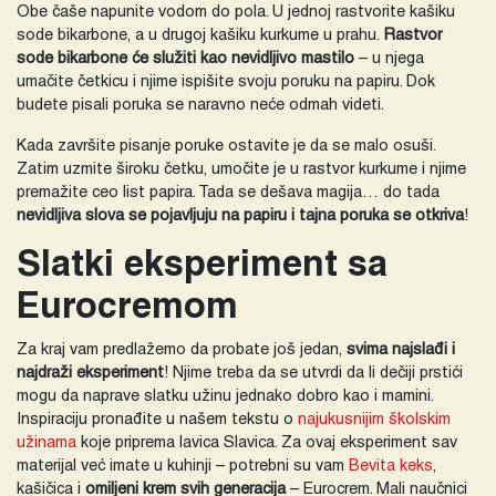
Obe čaše napunite vodom do pola. U jednoj rastvorite kašiku
sode bikarbone, a u drugoj kašiku kurkume u prahu.
Rastvor
sode bikarbone će služiti kao nevidljivo mastilo
– u njega
umačite četkicu i njime ispišite svoju poruku na papiru. Dok
budete pisali poruka se naravno neće odmah videti.
Kada završite pisanje poruke ostavite je da se malo osuši.
Zatim uzmite široku četku, umočite je u rastvor kurkume i njime
premažite ceo list papira. Tada se dešava magija… do tada
nevidljiva slova se pojavljuju na papiru i tajna poruka se otkriva
!
Slatki eksperiment sa
Eurocremom
Za kraj vam predlažemo da probate još jedan,
svima najslađi i
najdraži eksperiment
! Njime treba da se utvrdi da li dečiji prstići
mogu da naprave slatku užinu jednako dobro kao i mamini.
Inspiraciju pronađite u našem tekstu o
najukusnijim školskim
užinama
koje priprema lavica Slavica. Za ovaj eksperiment sav
materijal već imate u kuhinji – potrebni su vam
Bevita keks
,
kašičica i
omiljeni krem svih generacija
– Eurocrem. Mali naučnici