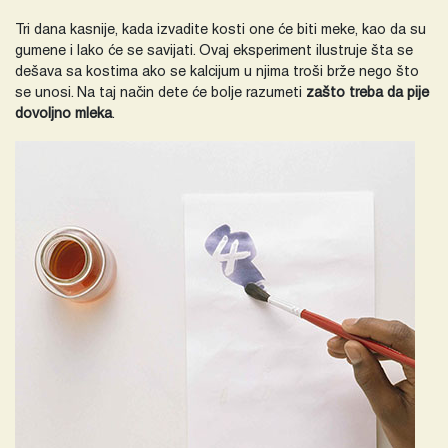
Tri dana kasnije, kada izvadite kosti one će biti meke, kao da su
gumene i lako će se savijati. Ovaj eksperiment ilustruje šta se
dešava sa kostima ako se kalcijum u njima troši brže nego što
se unosi. Na taj način dete će bolje razumeti
zašto treba da pije
dovoljno mleka
.