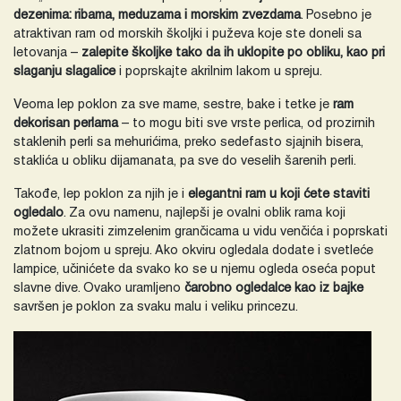
dezenima: ribama, meduzama i morskim zvezdama
. Posebno je
atraktivan ram od morskih školjki i puževa koje ste doneli sa
letovanja –
zalepite školjke tako da ih uklopite po obliku, kao pri
slaganju slagalice
i poprskajte akrilnim lakom u spreju.
Veoma lep poklon za sve mame, sestre, bake i tetke je
ram
dekorisan perlama
– to mogu biti sve vrste perlica, od prozirnih
staklenih perli sa mehurićima, preko sedefasto sjajnih bisera,
staklića u obliku dijamanata, pa sve do veselih šarenih perli.
Takođe, lep poklon za njih je i
elegantni ram u koji ćete staviti
ogledalo
. Za ovu namenu, najlepši je ovalni oblik rama koji
možete ukrasiti zimzelenim grančicama u vidu venčića i poprskati
zlatnom bojom u spreju. Ako okviru ogledala dodate i svetleće
lampice, učinićete da svako ko se u njemu ogleda oseća poput
slavne dive. Ovako uramljeno
čarobno ogledalce kao iz bajke
savršen je poklon za svaku malu i veliku princezu.