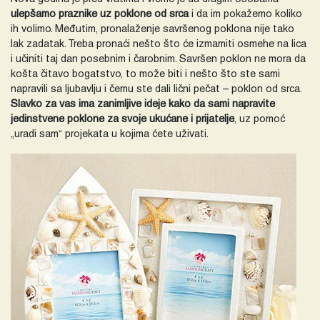
ulepšamo praznike uz poklone od srca
i da im pokažemo koliko
ih volimo. Međutim, pronalaženje savršenog poklona nije tako
lak zadatak. Treba pronaći nešto što će izmamiti osmehe na lica
i učiniti taj dan posebnim i čarobnim. Savršen poklon ne mora da
košta čitavo bogatstvo, to može biti i nešto što ste sami
napravili sa ljubavlju i čemu ste dali lični pečat – poklon od srca.
Slavko za vas ima zanimljive ideje kako da sami napravite
jedinstvene poklone za svoje ukućane i prijatelje
, uz pomoć
„uradi sam“ projekata u kojima ćete uživati.