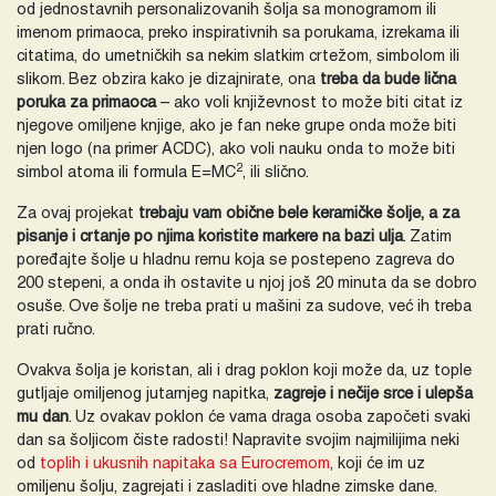
od jednostavnih personalizovanih šolja sa monogramom ili
imenom primaoca, preko inspirativnih sa porukama, izrekama ili
citatima, do umetničkih sa nekim slatkim crtežom, simbolom ili
slikom. Bez obzira kako je dizajnirate, ona
treba da bude lična
poruka za primaoca
– ako voli književnost to može biti citat iz
njegove omiljene knjige, ako je fan neke grupe onda može biti
njen logo (na primer ACDC), ako voli nauku onda to može biti
2
simbol atoma ili formula E=MC
, ili slično.
Za ovaj projekat
trebaju vam obične bele keramičke šolje, a za
pisanje i crtanje po njima koristite markere na bazi ulja
. Zatim
poređajte šolje u hladnu rernu koja se postepeno zagreva do
200 stepeni, a onda ih ostavite u njoj još 20 minuta da se dobro
osuše. Ove šolje ne treba prati u mašini za sudove, već ih treba
prati ručno.
Ovakva šolja je koristan, ali i drag poklon koji može da, uz tople
gutljaje omiljenog jutarnjeg napitka,
zagreje i nečije srce i ulepša
mu dan
. Uz ovakav poklon će vama draga osoba započeti svaki
dan sa šoljicom čiste radosti! Napravite svojim najmilijima neki
od
toplih i ukusnih napitaka sa Eurocremom
, koji će im uz
omiljenu šolju, zagrejati i zasladiti ove hladne zimske dane.