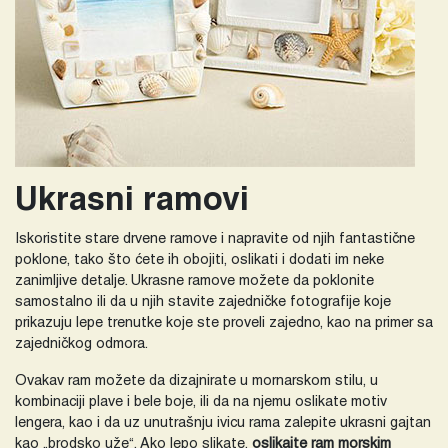
Ukrasni ramovi
Iskoristite stare drvene ramove i napravite od njih fantastične
poklone, tako što ćete ih obojiti, oslikati i dodati im neke
zanimljive detalje. Ukrasne ramove možete da poklonite
samostalno ili da u njih stavite zajedničke fotografije koje
prikazuju lepe trenutke koje ste proveli zajedno, kao na primer sa
zajedničkog odmora.
Ovakav ram možete da dizajnirate u mornarskom stilu, u
kombinaciji plave i bele boje, ili da na njemu oslikate motiv
lengera, kao i da uz unutrašnju ivicu rama zalepite ukrasni gajtan
kao „brodsko uže“. Ako lepo slikate,
oslikajte ram morskim