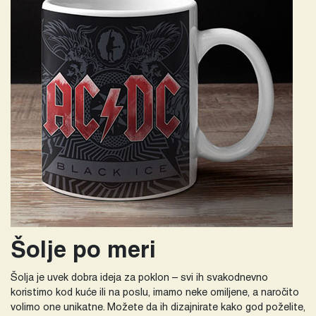
Šolje po meri
Šolja je uvek dobra ideja za poklon – svi ih svakodnevno
koristimo kod kuće ili na poslu, imamo neke omiljene, a naročito
volimo one unikatne. Možete da ih dizajnirate kako god poželite,