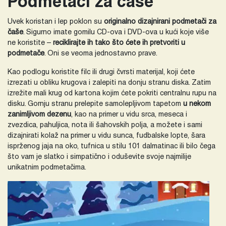
Podmetači za čaše
Uvek koristan i lep poklon su
originalno dizajnirani podmetači za
čaše
. Sigurno imate gomilu CD-ova i DVD-ova u kući koje više
ne koristite –
reciklirajte ih tako što ćete ih pretvoriti u
podmetače
. Oni se veoma jednostavno prave.
Kao podlogu koristite filc ili drugi čvrsti materijal, koji ćete
izrezati u obliku krugova i zalepiti na donju stranu diska. Zatim
izrežite mali krug od kartona kojim ćete pokriti centralnu rupu na
disku. Gornju stranu prelepite samolepljivom tapetom
u nekom
zanimljivom dezenu
, kao na primer u vidu srca, meseca i
zvezdica, pahuljica, nota ili šahovskih polja, a možete i sami
dizajnirati kolaž na primer u vidu sunca, fudbalske lopte, šara
isprženog jaja na oko, tufnica u stilu 101 dalmatinac ili bilo čega
što vam je slatko i simpatično i oduševite svoje najmilije
unikatnim podmetačima.