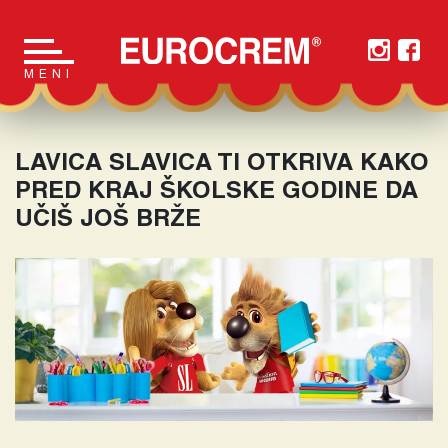
Main Navigation
MENI
LAVICA SLAVICA TI OTKRIVA KAKO
PRED KRAJ ŠKOLSKE GODINE DA
UČIŠ JOŠ BRŽE