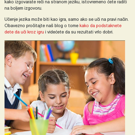
kako izgovarate reči na stranom jeziku, istovremeno ćete raditi
na boljem izgovoru.
Učenje jezika može biti kao igra, samo ako se uči na pravi način.
Obavezno pročitajte naš blog o tome
kako da podstaknete
dete da uči kroz igru
i videćete da su rezultati vrlo dobri.