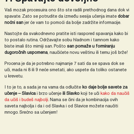
Vaš mozak procesuira ono što ste radili prethodnog dana dok vi
spavate. Zato se potrudite da između sesija učenja imate
dobar
noćni san
jer će vam to pomoći da bolje zadržite informacije.
Nastojte da svakodnevno pratite isti raspored spavanja kako bi
to postalo rutina. Održavajte sobu hladnom i tamnom kako
biste imali što mirniji san. Pošto
san pomaže u formiranju
dugoročnih uspomena
, naučićete novu veštinu ili temu još brže!
Procena je da je potrebno najmanje 7 sati da se spava dok se
uči, mada ni 8 ili 9 neće smetati, ako uspete da toliko ostanete
u krevetu.
I to je to, a sada je na vama da odlučite
ko daje bolje savete za
učenje – Slavica
i brzo učenje
ili Slavko
koji te uči
kako da naučiš
da učiš i budeš najbolji
. Nama se čini da je kombinacija ovih
saveta najbolja i da i od Slavka i od Slavice možete naučiti
mnogo. Srećno sa učenjem!