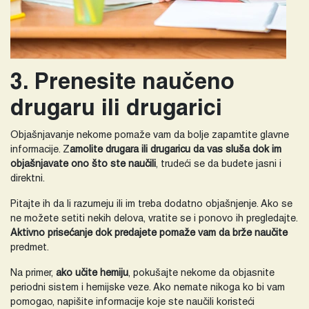
3. Prenesite naučeno
drugaru ili drugarici
Objašnjavanje nekome pomaže vam da bolje zapamtite glavne
informacije. Z
amolite drugara ili drugaricu da vas sluša dok im
objašnjavate ono što ste naučili
, trudeći se da budete jasni i
direktni.
Pitajte ih da li razumeju ili im treba dodatno objašnjenje. Ako se
ne možete setiti nekih delova, vratite se i ponovo ih pregledajte.
Aktivno prisećanje dok predajete pomaže vam da brže naučite
predmet.
Na primer,
ako učite hemiju
, pokušajte nekome da objasnite
periodni sistem i hemijske veze. Ako nemate nikoga ko bi vam
pomogao, napišite informacije koje ste naučili koristeći