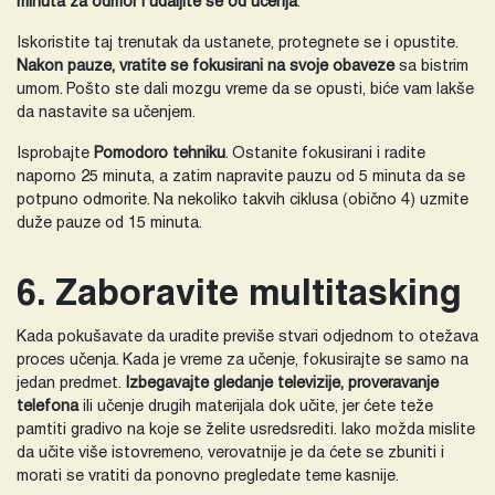
minuta za odmor i udaljite se od učenja
.
Iskoristite taj trenutak da ustanete, protegnete se i opustite.
Nakon pauze, vratite se fokusirani na svoje obaveze
sa bistrim
umom. Pošto ste dali mozgu vreme da se opusti, biće vam lakše
da nastavite sa učenjem.
Isprobajte
Pomodoro tehniku
. Ostanite fokusirani i radite
naporno 25 minuta, a zatim napravite pauzu od 5 minuta da se
potpuno odmorite. Na nekoliko takvih ciklusa (obično 4) uzmite
duže pauze od 15 minuta.
6. Zaboravite multitasking
Kada pokušavate da uradite previše stvari odjednom to otežava
proces učenja. Kada je vreme za učenje, fokusirajte se samo na
jedan predmet.
Izbegavajte gledanje televizije, proveravanje
telefona
ili učenje drugih materijala dok učite, jer ćete teže
pamtiti gradivo na koje se želite usredsrediti. Iako možda mislite
da učite više istovremeno, verovatnije je da ćete se zbuniti i
morati se vratiti da ponovno pregledate teme kasnije.