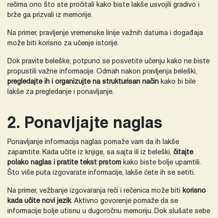
rečima ono što ste pročitali kako biste lakše usvojili gradivo i
brže ga prizvali iz memorije.
Na primer, pravljenje vremenske linije važnih datuma i događaja
može biti korisno za učenje istorije.
Dok pravite beleške, potpuno se posvetite učenju kako ne biste
propustili važne informacije. Odmah nakon pravljenja beleški,
pregledajte ih i organizujte na strukturisan način
kako bi bile
lakše za pregledanje i ponavljanje.
2. Ponavljajte naglas
Ponavljanje informacija naglas pomaže vam da ih lakše
zapamtite. Kada učite iz knjige, sa sajta ili iz beleški,
čitajte
polako naglas i pratite tekst prstom
kako biste bolje upamtili.
Što više puta izgovarate informacije, lakše ćete ih se setiti.
Na primer, vežbanje izgovaranja reči i rečenica može biti
korisno
kada učite novi jezik
. Aktivno govorenje pomaže da se
informacije bolje utisnu u dugoročnu memoriju. Dok slušate sebe