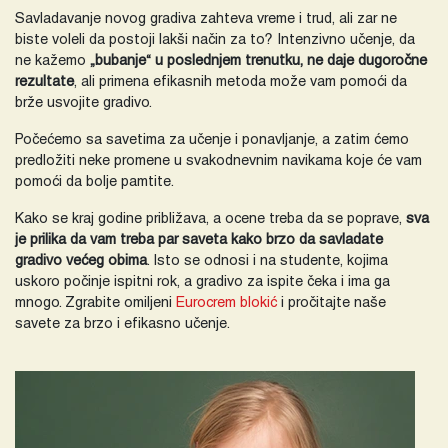
Savladavanje novog gradiva zahteva vreme i trud, ali zar ne
biste voleli da postoji lakši način za to? Intenzivno učenje, da
ne kažemo
„bubanje“ u poslednjem trenutku, ne daje dugoročne
rezultate
, ali primena efikasnih metoda može vam pomoći da
brže usvojite gradivo.
Počećemo sa savetima za učenje i ponavljanje, a zatim ćemo
predložiti neke promene u svakodnevnim navikama koje će vam
pomoći da bolje pamtite.
Kako se kraj godine približava, a ocene treba da se poprave,
sva
je prilika da vam treba par saveta kako brzo da savladate
gradivo većeg obima
. Isto se odnosi i na studente, kojima
uskoro počinje ispitni rok, a gradivo za ispite čeka i ima ga
mnogo. Zgrabite omiljeni
Eurocrem blokić
i pročitajte naše
savete za brzo i efikasno učenje.