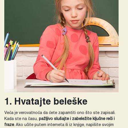
1. Hvatajte beleške
Veća je verovatnoća da ćete zapamtiti ono što ste zapisali.
Kada ste na času,
pažljivo slušajte i zabeležite ključne reči i
fraze
. Ako učite putem interneta ili iz knjige, napišite svojim