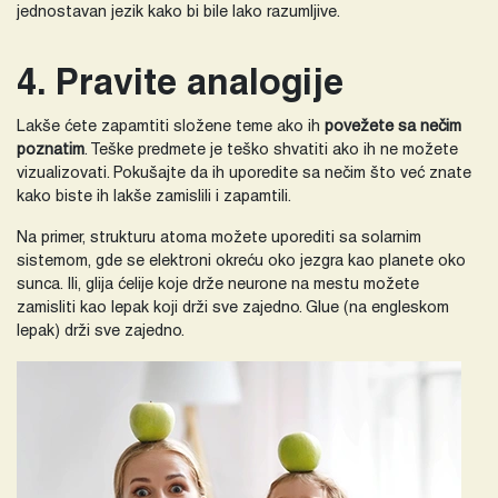
jednostavan jezik kako bi bile lako razumljive.
4. Pravite analogije
Lakše ćete zapamtiti složene teme ako ih
povežete sa nečim
poznatim
. Teške predmete je teško shvatiti ako ih ne možete
vizualizovati. Pokušajte da ih uporedite sa nečim što već znate
kako biste ih lakše zamislili i zapamtili.
Na primer, strukturu atoma možete uporediti sa solarnim
sistemom, gde se elektroni okreću oko jezgra kao planete oko
sunca. Ili, glija ćelije koje drže neurone na mestu možete
zamisliti kao lepak koji drži sve zajedno. Glue (na engleskom
lepak) drži sve zajedno.