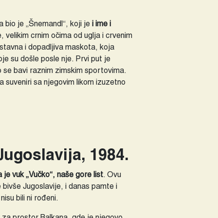
a bio je „Šnemandl“, koji je
i ime i
 velikim crnim očima od uglja i crvenim
ostavna i dopadljiva maskota, koja
je su došle posle nje. Prvi put je
o se bavi raznim zimskim sportovima.
 a suveniri sa njegovim likom izuzetno
Jugoslavija, 1984.
a je vuk „Vučko“, naše gore list
. Ovu
 bivše Jugoslavije, i danas pamte i
isu bili ni rođeni.
a za prostor Balkana, gde je njegovo