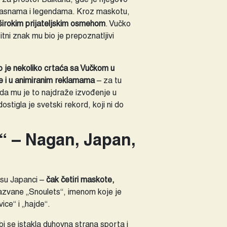
, basnama i legendama. Kroz maskotu,
 širokim prijateljskim osmehom
. Vučko
tni znak mu bio je prepoznatljivi
o je nekoliko crtaća sa Vučkom u
 se i u animiranim reklamama
– za tu
o da mu je to najdraže izvođenje u
ostigla je svetski rekord, koji ni do
“ – Nagan, Japan,
i su Japanci –
čak četiri maskote,
azvane „Snoulets“, imenom koje je
ice“ i „hajde“.
 bi se istakla duhovna strana sporta i