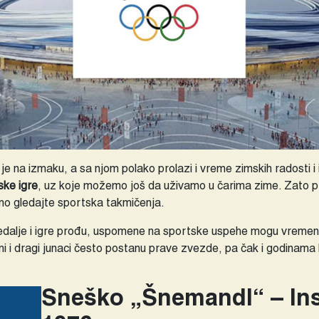
e na izmaku, a sa njom polako prolazi i vreme zimskih radosti i 
ske igre
, uz koje možemo još da uživamo u čarima zime. Zato p
dno gledajte sportska takmičenja.
edalje i igre prođu, uspomene na sportske uspehe mogu vremen
čni i dragi junaci često postanu prave zvezde, pa čak i godinam
Sneško „Šnemandl“ – Insb