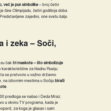
o, već je pun simbolike
– broj četiri
je čine Olimpijadu, četiri godišnja doba
. Predstavljene zajedno, one svetu šalju
a i zeka – Soči,
e su čak
tri maskote – što simbolizuje
e karakteristične za hladnu Rusiju:
kota se pretvorio u važno državno
e, na izbornim mestima u Sočiju
birači
kote
.
000 predloga se našao i Deda Mraz,
uživo u okviru TV programa, kada je
leopard, za koga je glasao i sam