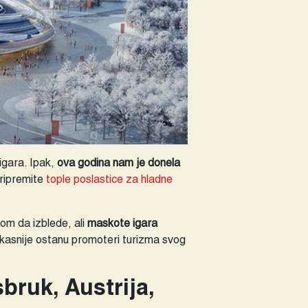
igara. Ipak,
ova godina nam je donela
ripremite
tople poslastice za hladne
om da izblede, ali
maskote igara
a kasnije ostanu promoteri turizma svog
ruk, Austrija,