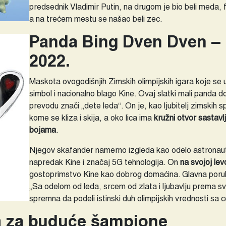
predsednik Vladimir Putin, na drugom je bio beli meda,
a na trećem mestu se našao beli zec.
Panda Bing Dven Dven – 
2022.
Maskota ovogodišnjih Zimskih olimpijskih igara koje se
simbol i nacionalno blago Kine. Ovaj slatki mali panda 
prevodu znači „dete leda“. On je, kao ljubitelj zimskih 
kome se kliza i skija, a oko lica ima
kružni otvor sastavl
bojama
.
Njegov skafander namerno izgleda kao odelo astronauta
napredak Kine i značaj 5G tehnologija. On
na svojoj lev
gostoprimstvo Kine kao dobrog domaćina. Glavna poruk
„Sa odelom od leda, srcem od zlata i ljubavlju prema 
spremna da podeli istinski duh olimpijskih vrednosti sa 
a za buduće šampione