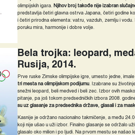
olimpijskih igara.
Njihov broj takođe nije izabran slučajn
predstavlja četiri glavna ostrva Japana, četiri godine ko
i četiri prirodna elementa: vatru, vazduh, zemlju i vodu
poruku mira, harmonije i dobre volje.
Bela trojka: leopard, med
Rusija, 2014.
Prve ruske Zimske olimpijske igre, umesto jedne, imal
tri mesta na olimpijskom podijumu
. Izabrane su životinj
snežni leopard, beli medved i beli zec. Izbor ovih mas
pitanje, pa još tokom predsedničkih izbora 2008. godin
su uz glasanje za predsednika države, glasali i za mas
Kasnije je održano nacionalno takmičenje, a među 24.
koji nije ušao u uži izbor. Finalno glasanje se održalo 
glasalo oko milion i po ljudi. Na prvom mestu se našao 