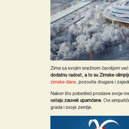
Zima sa svojim snežnom čarolijom već j
dodatnu radost, a to su Zimske olimpij
zimske dane
, pozovite drugare i zaje
Nakon što pobednici proslave svoje m
ostaju zauvek upamćene
. Ovi simpati
grada i svoje zemlje.