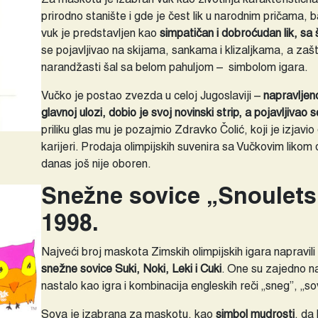
prirodno stanište i gde je čest lik u narodnim pričama
vuk je predstavljen kao
simpatičan i dobroćudan lik, sa
se pojavljivao na skijama, sankama i klizaljkama, a zašti
narandžasti šal sa belom pahuljom – simbolom igara.
Vučko je postao zvezda u celoj Jugoslaviji –
napravljen
glavnoj ulozi, dobio je svoj novinski strip, a pojavljivao
priliku glas mu je pozajmio Zdravko Čolić, koji je izjavi
karijeri. Prodaja olimpijskih suvenira sa Vučkovim likom d
danas još nije oboren.
Snežne sovice „Snoulets
1998.
Najveći broj maskota Zimskih olimpijskih igara napravil
snežne sovice Suki, Noki, Leki i Cuki
. One su zajedno n
nastalo kao igra i kombinacija engleskih reči „sneg”, „sov
Sova je izabrana za maskotu, kao
simbol mudrosti
, da