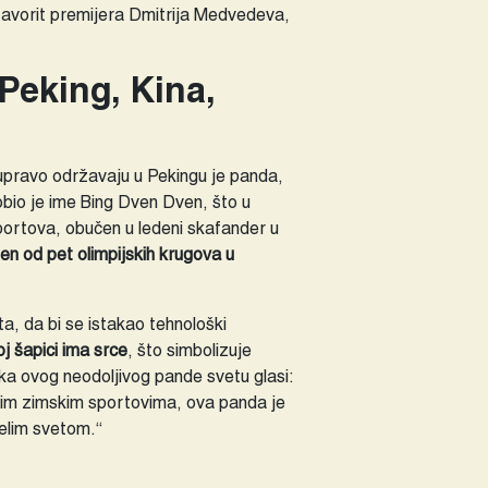
 favorit premijera Dmitrija Medvedeva,
Peking, Kina,
 upravo održavaju u Pekingu je panda,
dobio je ime Bing Dven Dven, što u
sportova, obučen u ledeni skafander u
jen od pet olimpijskih krugova u
, da bi se istakao tehnološki
oj šapici ima srce
, što simbolizuje
a ovog neodoljivog pande svetu glasi:
svim zimskim sportovima, ova panda je
celim svetom.“