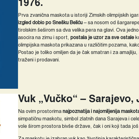
1976.
Prva zvanična maskota u istoriji Zimskih olimpijskih igar
izgled dobio po Snešku Beliću
– sa nosom od šargarepe,
tirolskim šeširom sa dva velika pera na glavi. Ova jedn
asocira na zimu i sport,
postala je uzor za sve ostale
ko
olimpijska maskota prikazana u različitim pozama, kak
Postao je toliko omiljen da je čak smatran i za amajliju,
traženi i prodavani.
Vuk „Vučko“ – Sarajevo, 
Na ovim prostorima
najpoznatija i najomiljenija maskot
simpatičnu maskotu, simbol zlatnih dana Sarajeva i cele
vole širom prostora bivše države, čak i oni koji tada još n
Za maskotu je izabran vuk kao životinja karakterističn