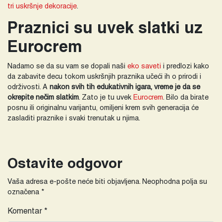
tri uskršnje dekoracije
.
Praznici su uvek slatki uz
Eurocrem
Nadamo se da su vam se dopali naši
eko saveti
i predlozi kako
da zabavite decu tokom uskršnjih praznika učeći ih o prirodi i
održivosti. A
nakon svih tih edukativnih igara, vreme je da se
okrepite nečim slatkim
. Zato je tu uvek
Eurocrem
. Bilo da birate
posnu ili originalnu varijantu, omiljeni krem svih generacija će
zasladiti praznike i svaki trenutak u njima.
Ostavite odgovor
Vaša adresa e-pošte neće biti objavljena.
Neophodna polja su
označena
*
Komentar
*