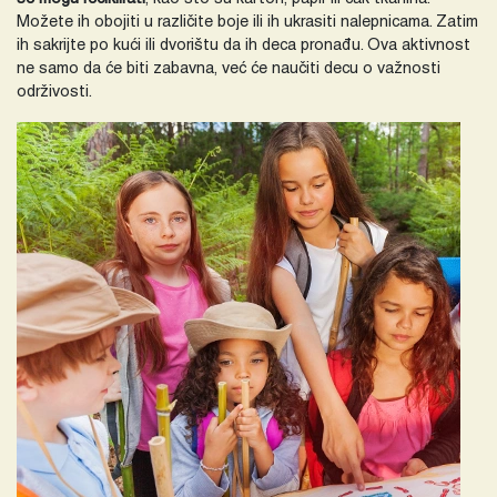
Možete ih obojiti u različite boje ili ih ukrasiti nalepnicama. Zatim
ih sakrijte po kući ili dvorištu da ih deca pronađu. Ova aktivnost
ne samo da će biti zabavna, već će naučiti decu o važnosti
održivosti.