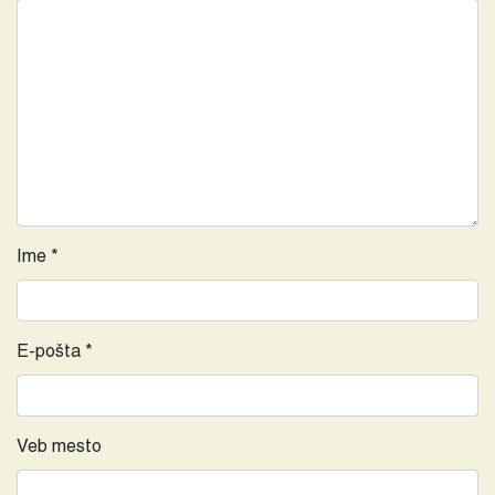
Ime
*
E-pošta
*
Veb mesto