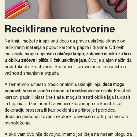
Reciklirane rukotvorine
Na kraju, možete inspirisati decu da prave uskršnje ukrase od
recikliranih materijala poput kartona, papira i tkanine. Od ovih
materijala mogu napraviti
uskršnje korpe, zabavne maske za lice
u obliku zečeva i pilića ili čak uskršnja jaja
. Ovo je sjajan način da
podstaknete kreativnost kod dece i istovremeno ih naučite o
važnosti smanjenja otpada.
Alternativno, umesto tradicionalnih uskršnjih jaja,
deca mogu
napraviti šarene viseće ukrase od recikliranih materijala
. Koristeći
karton, papir ili plastične flaše, mogu izrezati oblike jaja i ukrasiti
ih bojama ili tkaninom. Ovi viseći ukrasi mogu se koristiti za
dekoraciju prostora ili kao pokloni za prijatelje i porodicu,
dodajući personalizovan i ekološki osvešćen dodir prazničnom
raspoloženju.
A ako vam ovo nije dovoljno, imamo još ideja na našem blogu za