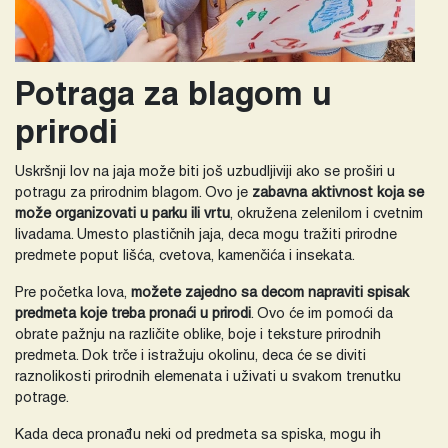
Potraga za blagom u
prirodi
Uskršnji lov na jaja može biti još uzbudljiviji ako se proširi u
potragu za prirodnim blagom. Ovo je
zabavna aktivnost koja se
može organizovati u parku ili vrtu
, okružena zelenilom i cvetnim
livadama. Umesto plastičnih jaja, deca mogu tražiti prirodne
predmete poput lišća, cvetova, kamenčića i insekata.
Pre početka lova,
možete zajedno sa decom napraviti spisak
predmeta koje treba pronaći u prirodi
. Ovo će im pomoći da
obrate pažnju na različite oblike, boje i teksture prirodnih
predmeta. Dok trče i istražuju okolinu, deca će se diviti
raznolikosti prirodnih elemenata i uživati u svakom trenutku
potrage.
Kada deca pronađu neki od predmeta sa spiska, mogu ih