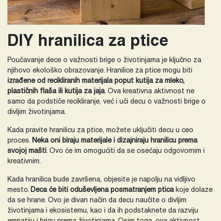
DIY hranilica za ptice
Poučavanje dece o važnosti brige o životinjama je ključno za
njihovo ekološko obrazovanje. Hranilice za ptice mogu biti
izrađene od recikliranih materijala poput kutija za mleko,
plastičnih flaša ili kutija za jaja
. Ova kreativna aktivnost ne
samo da podstiče recikliranje, već i uči decu o važnosti brige o
divljim životinjama.
Kada pravite hranilicu za ptice, možete uključiti decu u ceo
proces.
Neka oni biraju materijale i dizajniraju hranilicu prema
svojoj mašti
. Ovo će im omogućiti da se osećaju odgovornim i
kreativnim.
Kada hranilica bude završena, objesite je napolju na vidljivo
mesto.
Deca će biti oduševljena posmatranjem ptica
koje dolaze
da se hrane. Ovo je divan način da decu naučite o divljim
životinjama i ekosistemu, kao i da ih podstaknete da razviju