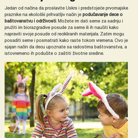
Jedan od načina da proslavite Uskrs i predstojeće prvomajske
praznike na ekološki prihvatljiv način je
podučavanje dece o
baštovanstvu i održivosti
. Možete im dati seme za sadnju i
pružiti im biorazgradive posude za seme ili ih naučiti kako
napraviti svoje posude od recikliranih materijala. Zatim mogu
posaditi seme i posmatrati kako raste tokom vremena. Ovo je
sjajan način da decu upoznate sa radostima baštovanstva, a
istovremeno ih podučite o zaštiti životne sredine.