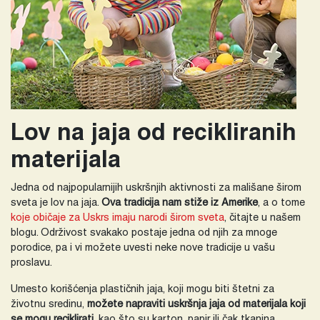
Lov na jaja od recikliranih
materijala
Jedna od najpopularnijih uskršnjih aktivnosti za mališane širom
sveta je lov na jaja.
Ova tradicija nam stiže iz Amerike
, a o tome
koje običaje za Uskrs imaju narodi širom sveta
, čitajte u našem
blogu. Održivost svakako postaje jedna od njih za mnoge
porodice, pa i vi možete uvesti neke nove tradicije u vašu
proslavu.
Umesto korišćenja plastičnih jaja, koji mogu biti štetni za
životnu sredinu,
možete napraviti uskršnja jaja od materijala koji
se mogu reciklirati
, kao što su karton, papir ili čak tkanina.