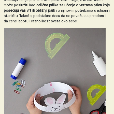
empatiju i brigu prema životinjama. Osim toga, ova aktivnost
može poslužiti kao
odlična prilika za učenje o vrstama ptica koje
posećuju vaš vrt ili obližnji park
i o njihovim potrebama u ishrani i
staništu. Takođe, podstakne decu da se povežu sa prirodom i
da cene lepotu i raznolikost sveta oko sebe.