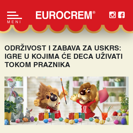
Main Navigation
MENI
ODRŽIVOST I ZABAVA ZA USKRS:
IGRE U KOJIMA ĆE DECA UŽIVATI
TOKOM PRAZNIKA