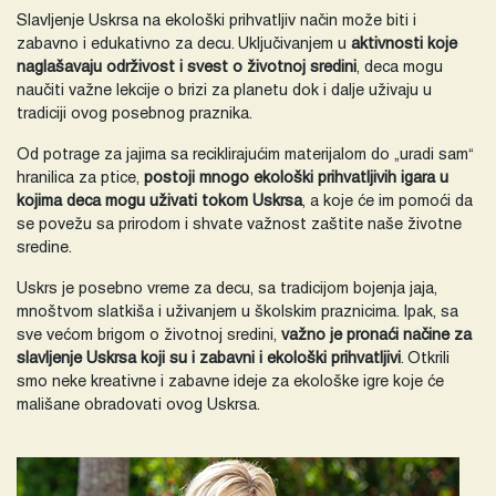
Slavljenje Uskrsa na ekološki prihvatljiv način može biti i
zabavno i edukativno za decu. Uključivanjem u
aktivnosti koje
naglašavaju održivost i svest o životnoj sredini
, deca mogu
naučiti važne lekcije o brizi za planetu dok i dalje uživaju u
tradiciji ovog posebnog praznika.
Od potrage za jajima sa reciklirajućim materijalom do „uradi sam“
hranilica za ptice,
postoji mnogo ekološki prihvatljivih igara u
kojima deca mogu uživati tokom Uskrsa
, a koje će im pomoći da
se povežu sa prirodom i shvate važnost zaštite naše životne
sredine.
Uskrs je posebno vreme za decu, sa tradicijom bojenja jaja,
mnoštvom slatkiša i uživanjem u školskim praznicima. Ipak, sa
sve većom brigom o životnoj sredini,
važno je pronaći načine za
slavljenje Uskrsa koji su i zabavni i ekološki prihvatljivi
. Otkrili
smo neke kreativne i zabavne ideje za ekološke igre koje će
mališane obradovati ovog Uskrsa.