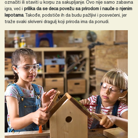
označiti ili staviti u korpu za sakupljanje. Ovo nije samo zabavna
igra, već i
prilika da se deca povežu sa prirodom i nauče o njenim
lepotama
. Takođe, podstiče ih da budu pažljivi i posvećeni, jer
traže svaki skriveni dragulj koji priroda ima da ponudi.